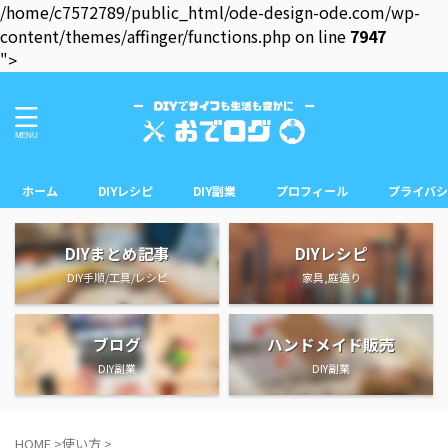
/home/c7572789/public_html/ode-design-ode.com/wp-
content/themes/affinger/functions.php on line
7947
">
ホーム
DIYレシピ
DIY副業
プロフィール
プライバシ
DIYまとめ記事
DIYレシピ
DIY手順/工具/レシピ
家具,庭造り
ブログ
ハンドメイド販売
DIY副業
DIY副業
HOME
>
使い方
>