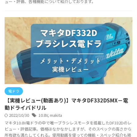
ュー・評価、各種機能について紹介しております。
電ドラ
【実機レビュー(動画あり)】マキタDF332DSMX－電
動ドライバドリル
2022/10/30
10.8V
,
makita
マキタ10.8V電ドラの中で唯一ブラシレスモータを搭載したDF332Dのレ
ビュー・評価記事。価格はなかなかしますが、そのスペックの高さから
所有欲も満たしてくれる。使用動画を使っての機能・スペック紹介も掲