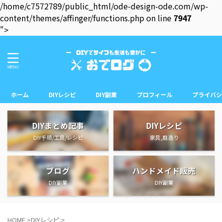
/home/c7572789/public_html/ode-design-ode.com/wp-
content/themes/affinger/functions.php on line
7947
">
ホーム
DIYレシピ
DIY副業
プロフィール
プライバシ
DIYまとめ記事
DIYレシピ
DIY手順/工具/レシピ
家具,庭造り
ブログ
ハンドメイド販売
DIY副業
DIY副業
HOME
>
DIYレシピ
>