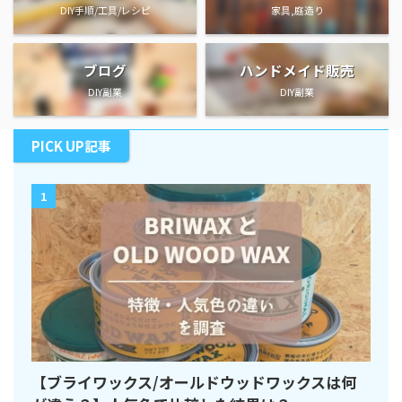
DIY手順/工具/レシピ
家具,庭造り
ブログ
ハンドメイド販売
DIY副業
DIY副業
PICK UP記事
1
【ブライワックス/オールドウッドワックスは何