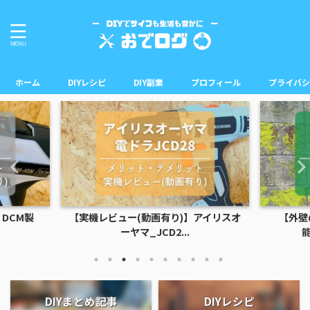
ホーム
DIYレシピ
DIY副業
プロフィール
プライバシ
DCM製
【実機レビュー(動画有り)】アイリスオ
【外壁
ーヤマ_JCD2...
能
DIYまとめ記事
DIYレシピ