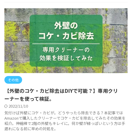
その他
【外壁のコケ・カビ除去はDIYで可能？】専用クリ
ーナーを使って検証。
2022/11/10
気付けば外壁にコケ・カビが。どうやったら除去できる？本記事では
Amazonで購入したクリーナーでコケ・カビを除去してみたその効果を
紹介。伸縮棒で2階の外壁もキレイに。何か壁が緑っぽいという方は手
遅れになる前に早めの対処を。