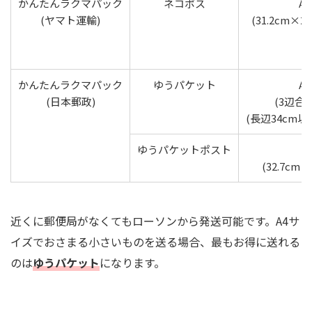
かんたんラクマパック
ネコポス
A
(ヤマト運輸)
(31.2cm×2
かんたんラクマパック
ゆうパケット
A
(日本郵政)
(3辺合
(長辺34cm
ゆうパケットポスト
(32.7cm×
近くに郵便局がなくてもローソンから発送可能です。A4サ
イズでおさまる小さいものを送る場合、最もお得に送れる
のは
ゆうパケット
になります。