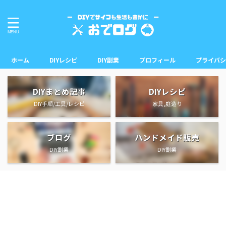
ホーム
DIYレシピ
DIY副業
プロフィール
プライバシ
DIYまとめ記事
DIYレシピ
DIY手順/工具/レシピ
家具,庭造り
ブログ
ハンドメイド販売
DIY副業
DIY副業