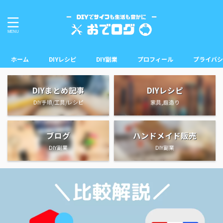
ホーム
DIYレシピ
DIY副業
プロフィール
プライバシ
DIYまとめ記事
DIYレシピ
DIY手順/工具/レシピ
家具,庭造り
ブログ
ハンドメイド販売
DIY副業
DIY副業