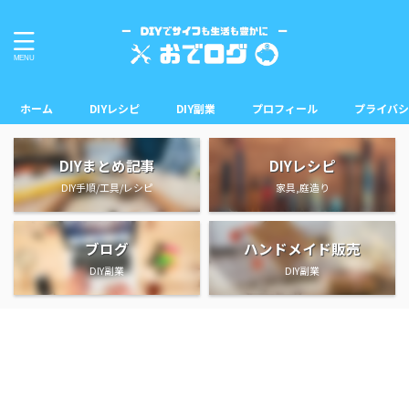
ホーム
DIYレシピ
DIY副業
プロフィール
プライバシ
DIYまとめ記事
DIYレシピ
DIY手順/工具/レシピ
家具,庭造り
ブログ
ハンドメイド販売
DIY副業
DIY副業