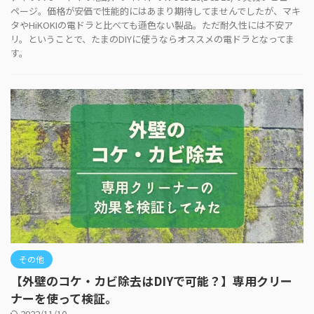
ページ。価格が安価で性能的にはあまり期待してませんでしたが、マキ
タやHiKOKIの電ドラと比べても遜色ない製品。ただ耐久性には不安ア
リ。ということで、たまのDIYに使うならオススメの電ドラとなってま
す。
その他
【外壁のコケ・カビ除去はDIYで可能？】専用クリー
ナーを使って検証。
2022/11/10