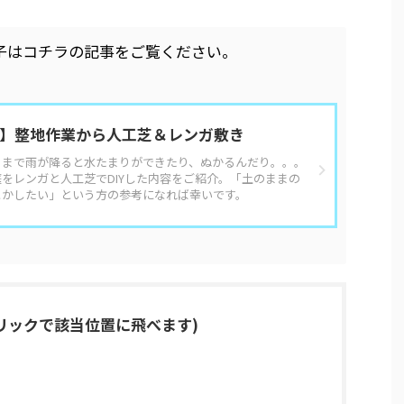
子はコチラの記事をご覧ください。
IY】整地作業から人工芝＆レンガ敷き
ままで雨が降ると水たまりができたり、ぬかるんだり。。。
をレンガと人工芝でDIYした内容をご紹介。「土のままの
とかしたい」という方の参考になれば幸いです。
リックで該当位置に飛べます)