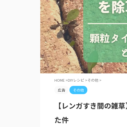
HOME
>
DIYレシピ
>
その他
>
広告
その他
【レンガすき間の雑草
た件