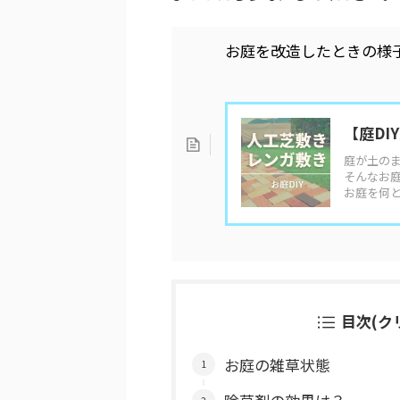
お庭を改造したときの様
【庭D
庭が土の
そんなお庭
お庭を何
目次(ク
お庭の雑草状態