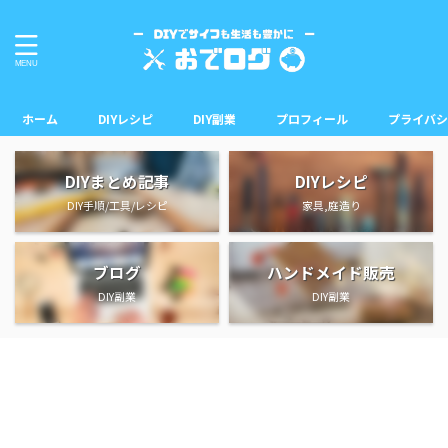
ホーム
DIYレシピ
DIY副業
プロフィール
プライバシ
DIYまとめ記事
DIYレシピ
DIY手順/工具/レシピ
家具,庭造り
ブログ
ハンドメイド販売
DIY副業
DIY副業