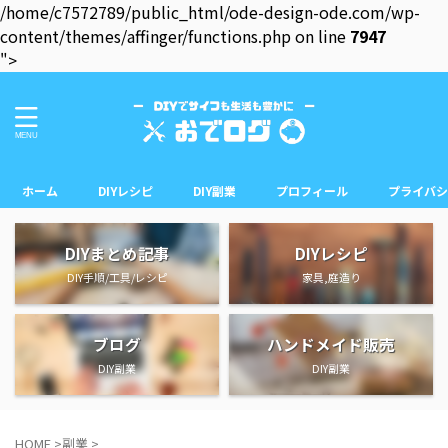
/home/c7572789/public_html/ode-design-ode.com/wp-
content/themes/affinger/functions.php on line
7947
">
ホーム
DIYレシピ
DIY副業
プロフィール
プライバシ
DIYまとめ記事
DIYレシピ
DIY手順/工具/レシピ
家具,庭造り
ブログ
ハンドメイド販売
DIY副業
DIY副業
HOME
>
副業
>